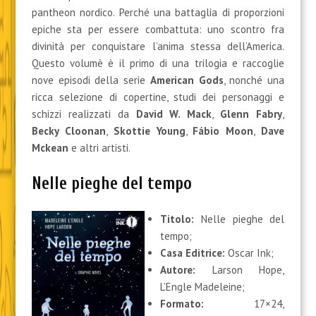
pantheon nordico. Perché una battaglia di proporzioni
epiche sta per essere combattuta: uno scontro fra
divinità per conquistare l’anima stessa dell’America.
Questo volumè è il primo di una trilogia e raccoglie
nove episodi della serie
American Gods
, nonché una
ricca selezione di copertine, studi dei personaggi e
schizzi realizzati da
David W. Mack
,
Glenn Fabry
,
Becky Cloonan
,
Skottie Young
,
Fábio Moon
,
Dave
Mckean
e altri artisti.
Nelle pieghe del tempo
Titolo:
Nelle pieghe del
tempo;
Casa Editrice:
Oscar Ink;
Autore:
Larson Hope,
L’Engle Madeleine;
Formato:
17×24,