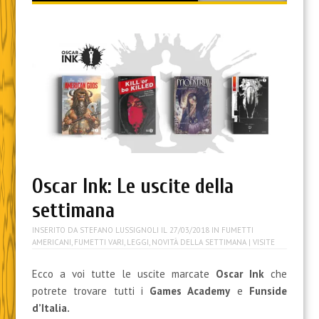
content
Oscar Ink: Le uscite della
settimana
INSERITO DA
STEFANO LUSSIGNOLI
IL
27/03/2018
IN
FUMETTI
AMERICANI
,
FUMETTI VARI
,
LEGGI
,
NOVITÀ DELLA SETTIMANA
| VISITE
Ecco a voi tutte le uscite marcate
Oscar Ink
che
potrete trovare tutti i
Games Academy
e
Funside
d’Italia.