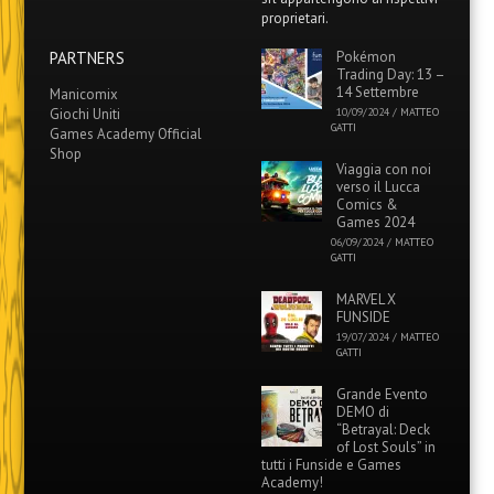
proprietari.
PARTNERS
Pokémon
Trading Day: 13 –
14 Settembre
Manicomix
Giochi Uniti
10/09/2024
/
MATTEO
GATTI
Games Academy Official
Shop
Viaggia con noi
verso il Lucca
Comics &
Games 2024
06/09/2024
/
MATTEO
GATTI
MARVEL X
FUNSIDE
19/07/2024
/
MATTEO
GATTI
Grande Evento
DEMO di
“Betrayal: Deck
of Lost Souls” in
tutti i Funside e Games
Academy!