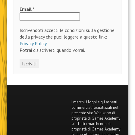
Email
*
Iscrivendoti accetti le condizioni sulla gestione
della privacy che puoi leggere a questo link:
Privacy Policy
Potrai disiscriverti quando vorrai.
I marchi, i loghi e gli aspetti
commerciali visualizzati nel
presente sito Web sono di
proprietà di Games Academy
srl. Tutti i marchi non di
proprietà di Games Academy
srl appartengono ai rispettivi