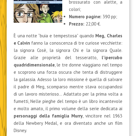
brossurato con alette, a
colori;
Numero pagine:
390 pp;
Prezzo:
22,00 €.
È una notte “buia e tempestosa” quando
Meg,
Charles
e Calvin
fanno la conoscenza di tre curiose vecchiette:
la signora Cosè, la signora Chi e la signora Quale.
Grazie alle proprietà del tesseratto,
l’ipercubo
quadridimensionale
, le tre donne viaggiano nel tempo
e scoprono una forza oscura che tenta di distruggere
la galassia. Adesso la loro missione è quella di salvare
il padre di Meg, scomparso mentre stava occupandosi
di un lavoro misterioso… Adattato per la prima volta a
fumetti, Nelle pieghe del tempo è un libro incantevole
e molto amato, il primo volume della serie dedicata ai
personaggi della famiglia Murry
, vincitore nel 1963
della Newbery Medal, e ora diventato anche un film
Disney.