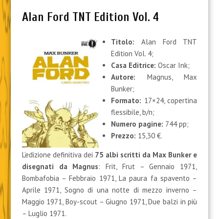
Alan Ford TNT Edition Vol. 4
Titolo:
Alan Ford TNT
Edition Vol. 4;
Casa Editrice:
Oscar Ink;
Autore:
Magnus, Max
Bunker;
Formato:
17×24, copertina
flessibile, b/n;
Numero pagine:
744 pp;
Prezzo:
15,30 €.
L’edizione definitiva dei
75 albi scritti da Max Bunker e
disegnati da Magnus
: Frit, Frut – Gennaio 1971,
Bombafobia – Febbraio 1971, La paura fa spavento –
Aprile 1971, Sogno di una notte di mezzo inverno –
Maggio 1971, Boy-scout – Giugno 1971, Due balzi in più
– Luglio 1971.