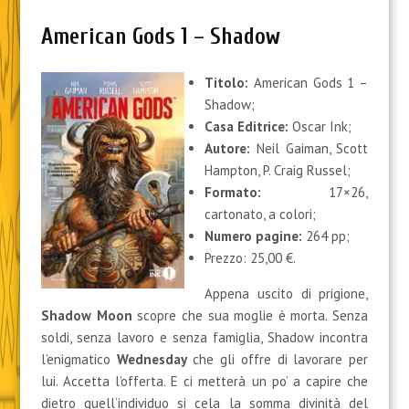
American Gods 1 – Shadow
Titolo:
American Gods 1 –
Shadow;
Casa Editrice:
Oscar Ink;
Autore:
Neil Gaiman, Scott
Hampton, P. Craig Russel;
Formato:
17×26,
cartonato, a colori;
Numero pagine:
264 pp;
Prezzo: 25,00 €.
Appena uscito di prigione,
Shadow Moon
scopre che sua moglie è morta. Senza
soldi, senza lavoro e senza famiglia, Shadow incontra
l’enigmatico
Wednesday
che gli offre di lavorare per
lui. Accetta l’offerta. E ci metterà un po’ a capire che
dietro quell’individuo si cela la somma divinità del