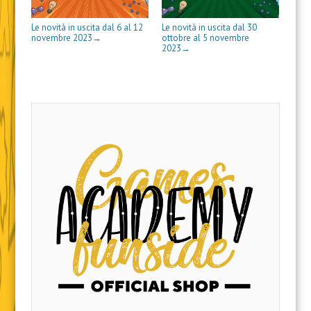
a
)
r
i
)
a
n
)
e
Le novità in uscita dal 6 al 12
Le novità in uscita dal 30
s
novembre 2023
ottobre al 5 novembre
→
t
2023
→
r
a
)