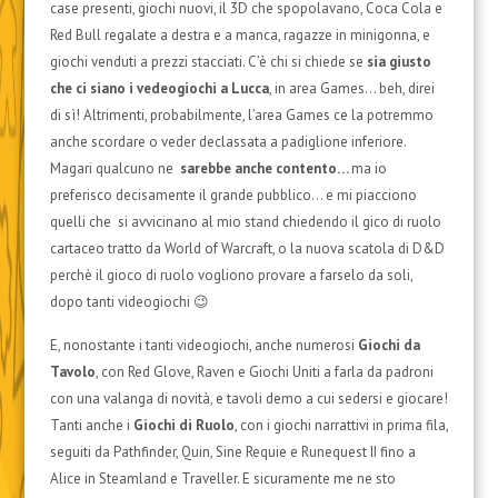
case presenti, giochi nuovi, il 3D che spopolavano, Coca Cola e
Red Bull regalate a destra e a manca, ragazze in minigonna, e
giochi venduti a prezzi stacciati. C’è chi si chiede se
sia giusto
che ci siano i vedeogiochi a Lucca
, in area Games… beh, direi
di sì! Altrimenti, probabilmente, l’area Games ce la potremmo
anche scordare o veder declassata a padiglione inferiore.
Magari qualcuno ne
sarebbe anche contento…
ma io
preferisco decisamente il grande pubblico… e mi piacciono
quelli che si avvicinano al mio stand chiedendo il gico di ruolo
cartaceo tratto da World of Warcraft, o la nuova scatola di D&D
perchè il gioco di ruolo vogliono provare a farselo da soli,
dopo tanti videogiochi 😉
E, nonostante i tanti videogiochi, anche numerosi
Giochi da
Tavolo
, con Red Glove, Raven e Giochi Uniti a farla da padroni
con una valanga di novità, e tavoli demo a cui sedersi e giocare!
Tanti anche i
Giochi di Ruolo
, con i giochi narrattivi in prima fila,
seguiti da Pathfinder, Quin, Sine Requie e Runequest II fino a
Alice in Steamland e Traveller. E sicuramente me ne sto