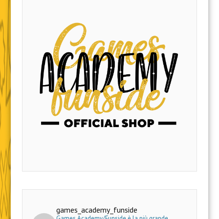
games_academy_funside
Games Academy/Funside è la più grande