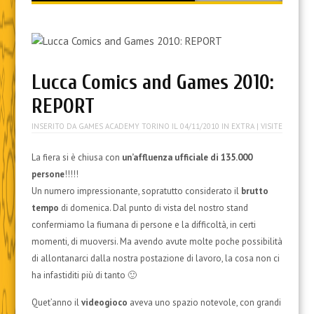
content
Lucca Comics and Games 2010:
REPORT
INSERITO DA
GAMES ACADEMY TORINO
IL
04/11/2010
IN
EXTRA
| VISITE
La fiera si è chiusa con
un’affluenza ufficiale di 135.000
persone
!!!!!
Un numero impressionante, sopratutto considerato il
brutto
tempo
di domenica. Dal punto di vista del nostro stand
confermiamo la fiumana di persone e la difficoltà, in certi
momenti, di muoversi. Ma avendo avute molte poche possibilità
di allontanarci dalla nostra postazione di lavoro, la cosa non ci
ha infastiditi più di tanto 🙂
Quet’anno il
videogioco
aveva uno spazio notevole, con grandi