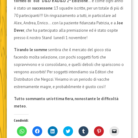
torneo di “old” D&D e AD&D 2° Edizione
… e come ogni anno
è stato un
successone
: 13 squadre iscritte, per un totale di più di
70 partecipanti!!! Un ringraziamento a tutti, in particolare ad
Alex, Andrea, Enrico… con la paziente fidanzata Patrizia, e a
Joe
Dever
, che ha partecipato alla premiazione ed è stato ospite
presso il nostro Stand lunedì 1 novembre!
Tirando le somme
sembra che il mercato del gioco stia
facendo molta selezione, con pochi soggetti forti che
sopravvivono e si consolidano, e quelli deboli che spariscono o
vengono assorbiti! Per soggetti intendiamo sia Editori che
Distributori che Negozi. Viviamo in un periodo di vacche
estremamente magre, e probabilmente è giusto così!
Tutto sommanto un’ottima fiera, nonostante le difficoltà
meteo.
Condividi:
F
F
F
F
F
F
F
a
a
a
a
a
a
a