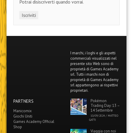
Potrai disiscriverti quando vorrai.
I marchi, i loghi e gli aspetti
commerciali visualizzati nel
presente sito Web sono di
proprietà di Games Academy
srl. Tutti i marchi non di
proprietà di Games Academy
srl appartengono ai rispettivi
proprietari.
PARTNERS
Pokémon
Trading Day: 13 –
14 Settembre
Manicomix
Giochi Uniti
10/09/2024
/
MATTEO
GATTI
Games Academy Official
Shop
Viaggia con noi