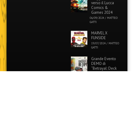
verso il Lucca
Comics &
Games 2024
06/09/2024
/
MATTEO
GATTI
MARVEL X
FUNSIDE
19/07/2024
/
MATTEO
GATTI
Grande Evento
DEMO di
“Betrayal: Deck
of Lost Souls” in
tutti i Funside e Games
Academy!
26/06/2024
/
MATTEO
GATTI
Evento Speciale:
Colora i tuoi
Pokémon
preferiti con
Funside e Games Academy!
12/06/2024
/
MATTEO
GATTI