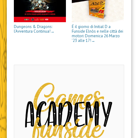
t
t
n
e
s
i
u
r
r
e
s
t
n
o
a
a
s
t
r
e
v
)
)
t
r
a
s
a
r
a
)
t
f
a
)
r
i
)
a
n
Dungeons & Dragons:
É il giorno di Initial D a
)
e
l’Avventura Continua!
Funside Elnòs e nelle città dei
→
s
motori: Domenica 26 Marzo
t
’23 alle 17!
→
r
a
)