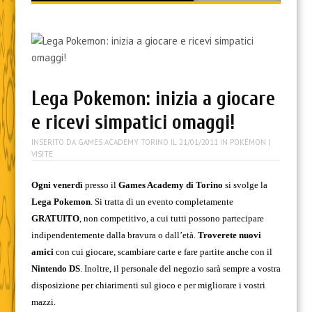
content
Lega Pokemon: inizia a giocare
e ricevi simpatici omaggi!
INSERITO DA
GAMES ACADEMY TORINO
IL
21/01/2011
IN
POKÉMON
|
VISITE
Ogni venerdì
presso il
Games Academy di Torino
si svolge la
Lega Pokemon
. Si tratta di un evento completamente
GRATUITO
, non competitivo, a cui tutti possono partecipare
indipendentemente dalla bravura o dall’età.
Troverete nuovi
amici
con cui giocare, scambiare carte e fare partite anche con il
Nintendo DS
. Inoltre, il personale del negozio sarà sempre a vostra
disposizione per chiarimenti sul gioco e per migliorare i vostri
mazzi.