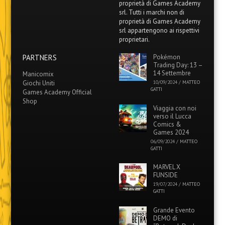
proprietà di Games Academy
srl. Tutti i marchi non di
proprietà di Games Academy
srl appartengono ai rispettivi
proprietari.
PARTNERS
Pokémon
Trading Day: 13 –
14 Settembre
Manicomix
Giochi Uniti
10/09/2024
/
MATTEO
GATTI
Games Academy Official
Shop
Viaggia con noi
verso il Lucca
Comics &
Games 2024
06/09/2024
/
MATTEO
GATTI
MARVEL X
FUNSIDE
19/07/2024
/
MATTEO
GATTI
Grande Evento
DEMO di