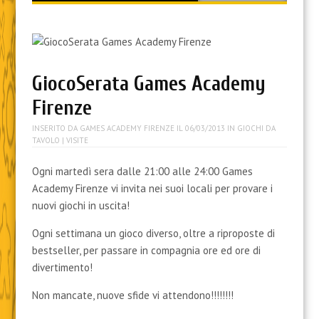
content
GiocoSerata Games Academy
Firenze
INSERITO DA
GAMES ACADEMY FIRENZE
IL
06/03/2013
IN
GIOCHI DA
TAVOLO
| VISITE
Ogni martedì sera dalle 21:00 alle 24:00 Games
Academy Firenze vi invita nei suoi locali per provare i
nuovi giochi in uscita!
Ogni settimana un gioco diverso, oltre a riproposte di
bestseller, per passare in compagnia ore ed ore di
divertimento!
Non mancate, nuove sfide vi attendono!!!!!!!!