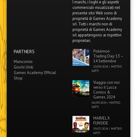
I marchi, i loghi e gli aspetti
commerciali visualizzati nel
presente sito Web sono di
proprietà di Games Academy
srl. Tutti i marchi non di
proprietà di Games Academy
srl appartengono ai rispettivi
proprietari.
PARTNERS
Pokémon
Trading Day: 13 –
14 Settembre
Manicomix
Giochi Uniti
10/09/2024
/
MATTEO
GATTI
Games Academy Official
Shop
Viaggia con noi
verso il Lucca
Comics &
Games 2024
06/09/2024
/
MATTEO
GATTI
MARVEL X
FUNSIDE
19/07/2024
/
MATTEO
GATTI