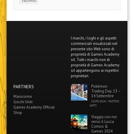
I marchi, i loghi e gli aspetti
commerciali visualizzati nel
presente sito Web sono di
proprietà di Games Academy
srl. Tutti i marchi non di
proprietà di Games Academy
srl appartengono ai rispettivi
proprietari.
PARTNERS
Pokémon
Trading Day: 13 –
14 Settembre
Manicomix
Giochi Uniti
10/09/2024
/
MATTEO
GATTI
Games Academy Official
Shop
Viaggia con noi
verso il Lucca
Comics &
Games 2024