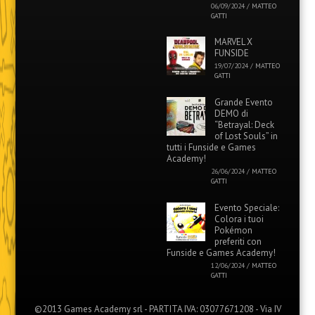
06/09/2024
/
MATTEO
GATTI
MARVEL X
FUNSIDE
19/07/2024
/
MATTEO
GATTI
Grande Evento
DEMO di
“Betrayal: Deck
of Lost Souls” in
tutti i Funside e Games
Academy!
26/06/2024
/
MATTEO
GATTI
Evento Speciale:
Colora i tuoi
Pokémon
preferiti con
Funside e Games Academy!
12/06/2024
/
MATTEO
GATTI
©2013 Games Academy srl - PARTITA IVA: 03077671208 - Via IV