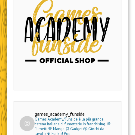
games_academy_funside
Games Academy/Funside è la più grande
catena italiana di fumetterie in franchising.
💭
Fumetti 🎌 Manga 🛒 Gadget
🎲 Giochi da
tavolo 🍄 Funko! Pop