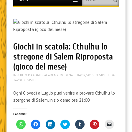
to
content
Giochi in scatola: Cthulhu lo
stregone di Salem Riproposta
(gioco del mese)
INSERITO DA
GAMES ACADEMY MODENA
IL
04/07/2013
IN
GIOCHI DA
TAVOLO
| VISITE
Ogni Giovedì a Luglio puoi venire a provare Cthulhu lo
stergone di Salem, inizio demo ore 21:00.
Condividi:
F
F
F
F
F
F
F
a
a
a
a
a
a
a
i
i
i
i
i
i
i