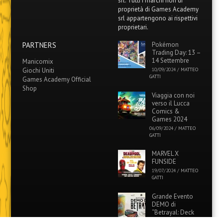
srl. Tutti i marchi non di
proprietà di Games Academy
srl appartengono ai rispettivi
proprietari.
PARTNERS
Pokémon
Trading Day: 13 –
14 Settembre
Manicomix
Giochi Uniti
10/09/2024
/
MATTEO
GATTI
Games Academy Official
Shop
Viaggia con noi
verso il Lucca
Comics &
Games 2024
06/09/2024
/
MATTEO
GATTI
MARVEL X
FUNSIDE
19/07/2024
/
MATTEO
GATTI
Grande Evento
DEMO di
“Betrayal: Deck
of Lost Souls” in