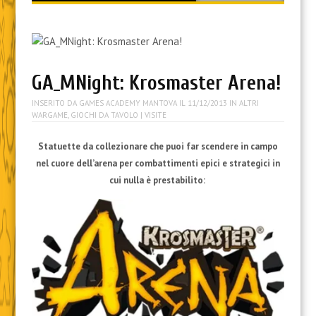
content
GA_MNight: Krosmaster Arena!
INSERITO DA
GAMES ACADEMY MANTOVA
IL
11/12/2013
IN
ALTRI
WARGAME
,
GIOCHI DA TAVOLO
| VISITE
Statuette da collezionare che puoi far scendere in campo
nel cuore dell’arena per combattimenti epici e strategici in
cui nulla è prestabilito: