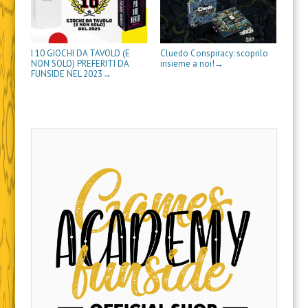
a
a
s
t
r
e
v
)
)
t
r
a
s
a
r
a
)
t
f
a
)
r
i
)
a
n
)
e
I 10 GIOCHI DA TAVOLO (E
Cluedo Conspiracy: scoprilo
s
NON SOLO) PREFERITI DA
insieme a noi!
→
t
FUNSIDE NEL 2023
→
r
a
)