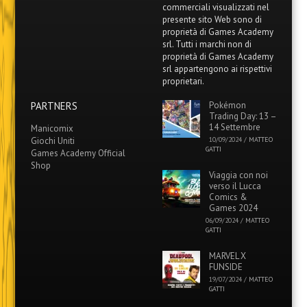
commerciali visualizzati nel
presente sito Web sono di
proprietà di Games Academy
srl. Tutti i marchi non di
proprietà di Games Academy
srl appartengono ai rispettivi
proprietari.
PARTNERS
Pokémon
Trading Day: 13 –
14 Settembre
Manicomix
Giochi Uniti
10/09/2024
/
MATTEO
GATTI
Games Academy Official
Shop
Viaggia con noi
verso il Lucca
Comics &
Games 2024
06/09/2024
/
MATTEO
GATTI
MARVEL X
FUNSIDE
19/07/2024
/
MATTEO
GATTI