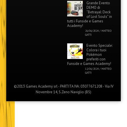
Grande Evento
DEMO di
“Betrayal: Deck
of Lost Souls” in
tutti i Funside e Games
Academy!
26/06/2024
/
MATTEO
GATTI
Evento Speciale:
Colora i tuoi
Pokémon
preferiti con
Funside e Games Academy!
12/06/2024
/
MATTEO
GATTI
©2013 Games Academy srl - PARTITA IVA: 03077671208 - Via IV
Novembre 14, S.Zeno Naviglio (BS)
Menu