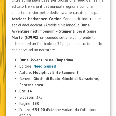
Oltre al manuale base, per l’occasione Need Games! ha
editato tre variant del manuale, ognuna con una
copertina in similpelle dedicata alle casate principali:
Atreides
,
Harkonnen
,
Corrino
. Sono usciti inoltre due
set di dadi dedicati (Arrakis e Melange) e
Dune:
Avventure nell’Imperium – Stumenti per il Game
Master
(
€29,90)
: un comodo set che comprende lo
schermo ed un fascicolo di 32 pagine con tutto quello
che serve ad un narratore.
Dune: Avventure nell’Imperium
Editore:
Need Games!
Autore:
Modiphius Entertainment
Genere:
Giochi di Ruolo, Giochi di Narrazione,
Fantascienza
Età:
14+
Giocatori:
3/5
Pagine:
330
Prezzo:
€54,90
(Edizione Variant da Collezione
€99,90)