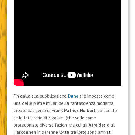
Fin dalla sua pubblicazione
Dune
si è imposto come
una delle pietre miliari della fantascienza moderna.
Creato dal genio di
Frank Patrick Herbert
, da questo
ciclo letterario di 6 volumi (che vede come
protagoniste diverse fazioni tra cui gli
Atreides
e gli
Harkonnen
in perenne lotta tra loro) sono arrivati