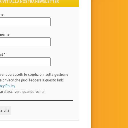
RIVITI ALLA NOSTRA NEWSLETTER
me
gnome
il
*
ivendoti accetti le condizioni sulla gestione
a privacy che puoi leggere a questo link:
acy Policy
ai disiscriverti quando vorrai.