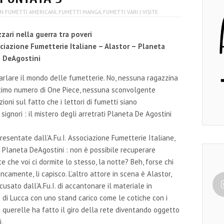
IN
FUMETTI AMERICANI
,
FUMETTI MANGA
,
FUMETTI VARI
| VISITE
zzari nella guerra tra poveri
ciazione Fumetterie Italiane – Alastor – Planeta
DeAgostini
arlare il mondo delle fumetterie. No, nessuna ragazzina
ltimo numero di One Piece, nessuna sconvolgente
ioni sul fatto che i lettori di fumetti siano
ignori : il mistero degli arretrati Planeta De Agostini
resentate dall’A.Fu.I. Associazione Fumetterie Italiane,
 Planeta DeAgostini : non è possibile recuperare
te che voi ci dormite lo stesso, la notte? Beh, forse chi
amente, li capisco. L’altro attore in scena è Alastor,
usato dall’A.Fu.I. di accantonare il materiale in
a di Lucca con uno stand carico come le cotiche con i
la querelle ha fatto il giro della rete diventando oggetto
i.