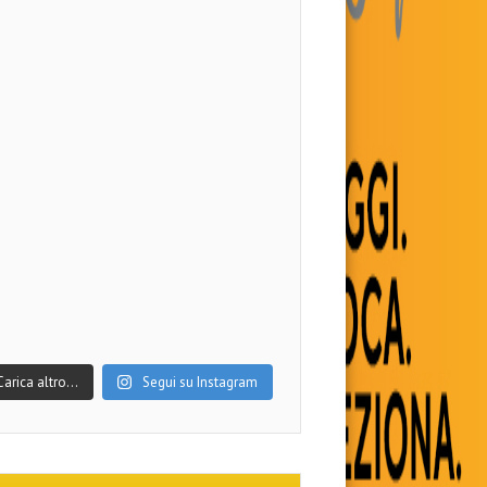
Carica altro…
Segui su Instagram