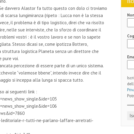
uno.
ISC
 Se davvero Alastor fa tutto questo con dolo ci troviamo
No
 di scarsa lungimiranza (ripeto : Lucca non è la stessa
invece, il problema è di tipo logistico, direi che va risolto
, nelle sue interviste, che lo sforzo di coordinare il
Co
oblemi vostri : è il vostro lavoro e se non lo sapete
gliata. Stesso dicasi se, come ipotizza Bottero,
 struttura logistica Planeta senza un direttore che
Ema
e pure voi.
ancata percezione di essere parte di un unico sistema.
chevole “volemose bbene”, intendo invece dire che il
Iscr
ggio si inceppa alla lunga si spacca tutto.
dell
Priv
o ai seguenti link :
Potr
op=news_show_single&ide=105
op=news_show_single&ide=106
news&id=7860
leditoriale-r-tutti-ne-parlano-laffare-arretrati-