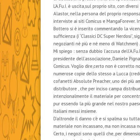
L’A.Fu.I. è uscita,sul proprio sito, con dive
Alastor, nella persona del proprio respons
interviste ai siti Comicus e MangaForever. 
Bottero si è inserito commentando la vicen
sufficienza (i “Classici DC Super Nerdosi”, sig
negozianti né più e né meno di Watchmen) 
Mi spiego : senza dubbio l’accusa dell’A.Fu.I
presidente dell’associazione, Daniele Pigna
Comicus. Voglio dire,certo non è corretto no
numerose copie dello stesso a Lucca (crede
cofanetti Absolute Preacher, uno dei più a
distributore , che per inciso campa distri
intenzionalmente il materiale per concentra
pur essendo la più grande nel nostro paese,
italiani messi insieme.
D’altronde il danno c’è e si spalma su tutta 
materiale non incassano, ma non incassa 
Certo, i negozi sono quelli che, per dimen