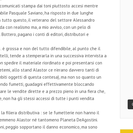
rsi comunicati stampa dai toni piuttosto accesi mentre
abile Pasquale Saviano, ha risposto in due lunghe
In tutto questo, il veterano del settore Alessandro
da con realismo ma, a mio avviso, con un pelo di
. Bottero, pagano i conti di editori, distributori e
.
. è grossa e non del tutto difendibile, al punto che il
telli, tende a stemperarla in una successiva intervista a
n spedire il materiale riordinato e poi presentarsi con
temi, allo stand Alastor ce n’erano davvero tanti di
mbiti oggetti di questa contesa), ma non so quanto un
buendo fumetti, guadagni effettivamente bloccando
re le vendite dirette e a prezzo pieno in una fiera che,
 non ha gli stessi accessi di tutte i punti vendita
la filiera distributiva : se le fumetterie non hanno il
nemmeno Alastor né tantomeno Planeta DeAgostini.
sioni, peggio sopportano il danno economico, ma sono