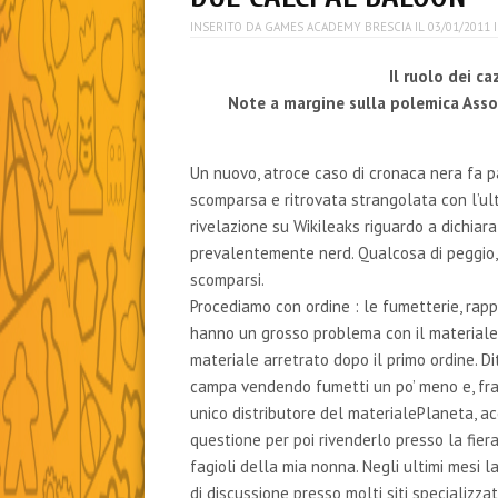
INSERITO DA
GAMES ACADEMY BRESCIA
IL
03/01/2011
Il ruolo dei ca
Note a margine sulla polemica Asso
Un nuovo, atroce caso di cronaca nera fa p
scomparsa e ritrovata strangolata con l’u
rivelazione su Wikileaks riguardo a dichiaraz
prevalentemente nerd. Qualcosa di peggio, s
scomparsi.
Procediamo con ordine : le fumetterie, rapp
hanno un grosso problema con il materiale
materiale arretrato dopo il primo ordine. Di
campa vendendo fumetti un po’ meno e, franc
unico distributore del materialePlaneta, acc
questione per poi rivenderlo presso la fier
fagioli della mia nonna. Negli ultimi mesi 
di discussione presso molti siti specializzat