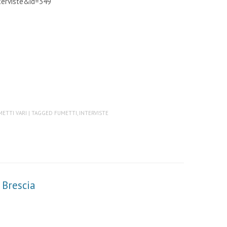
terviste&id=349
METTI VARI
| TAGGED
FUMETTI
,
INTERVISTE
Brescia