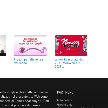
m
m
I regali perfetti per San
Le novità in uscita dal
→
Valentino
20 al 26 novembre
→
2023
→
PARTNERS
archi, i loghi e gli aspetti commerciali
ualizzati nel presente sito Web sono
Manicomix
proprietà di Games Academy srl. Tutti i
Giochi Uniti
chi non di proprietà di Games