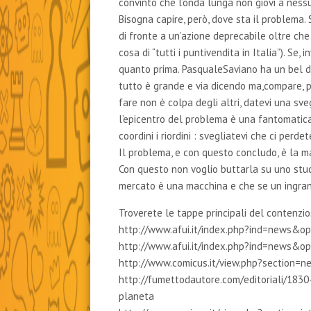
convinto che l’onda lunga non giovi a ness
Bisogna capire, però, dove sta il problema.
di fronte a un’azione deprecabile oltre che
cosa di “tutti i puntivendita in Italia”). Se, 
quanto prima. PasqualeSaviano ha un bel dire
tutto è grande e via dicendo ma,compare, pr
fare non è colpa degli altri, datevi una sve
l’epicentro del problema è una fantomatica
coordini i riordini : svegliatevi che ci perdet
Il problema, e con questo concludo, è la m
Con questo non voglio buttarla su uno stuc
mercato è una macchina e che se un ingrana
Troverete le tappe principali del contenzios
http://www.afui.it/index.php?ind=news&
http://www.afui.it/index.php?ind=news&
http://www.comicus.it/view.php?section=
http://fumettodautore.com/editoriali/1830-
planeta