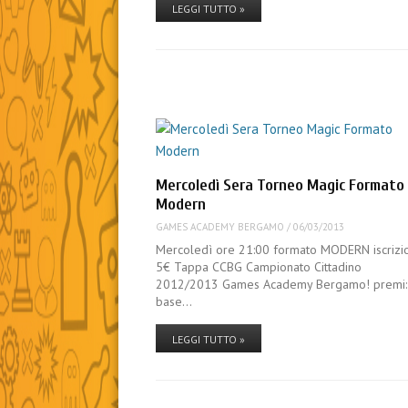
LEGGI TUTTO »
Mercoledì Sera Torneo Magic Formato
Modern
GAMES ACADEMY BERGAMO
/
06/03/2013
Mercoledì ore 21:00 formato MODERN iscrizi
5€ Tappa CCBG Campionato Cittadino
2012/2013 Games Academy Bergamo! premi: 
base…
LEGGI TUTTO »