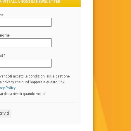
RIVITI ALLA NOSTRA NEWSLETTER
me
gnome
il
*
ivendoti accetti le condizioni sulla gestione
a privacy che puoi leggere a questo link:
acy Policy
ai disiscriverti quando vorrai.