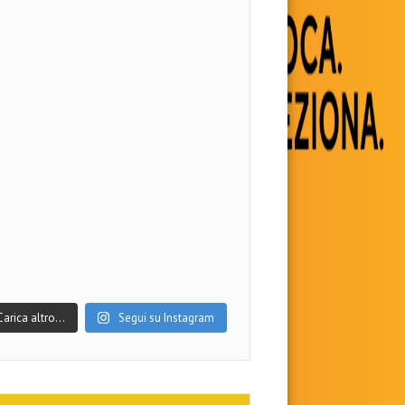
Carica altro…
Segui su Instagram