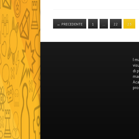
←
PRECEDENTE
1
…
22
23
I m
vis
di 
mar
Aca
pro