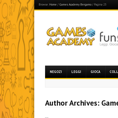
Browse:
Home
/
Games Academy Bergamo
/
Pagina 23
Games Academy
Join the Fun Side!
Menu
Skip
NEGOZI
LEGGI
GIOCA
COLL
to
content
Author Archives:
Game