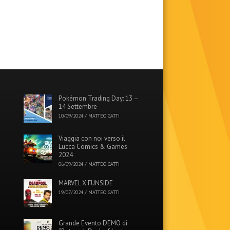
Pokémon Trading Day: 13 –
14 Settembre
10/09/2024
/
MATTEO GATTI
Viaggia con noi verso il
Lucca Comics & Games
2024
06/09/2024
/
MATTEO GATTI
MARVEL X FUNSIDE
19/07/2024
/
MATTEO GATTI
Grande Evento DEMO di