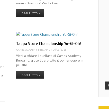
mese: -Quarriors! -Santa Cruz
LEGGI TUTTO »
Tappa Store Championship Yu-Gi-Oh!
GAMES ACADEMY BERGAMO
/
06/03/2013
Vieni a sfidare i duellanti di Games Academy
Bergamo, gioco libero tutto il pomeriggio e in
più alle…
one
LEGGI TUTTO »
in