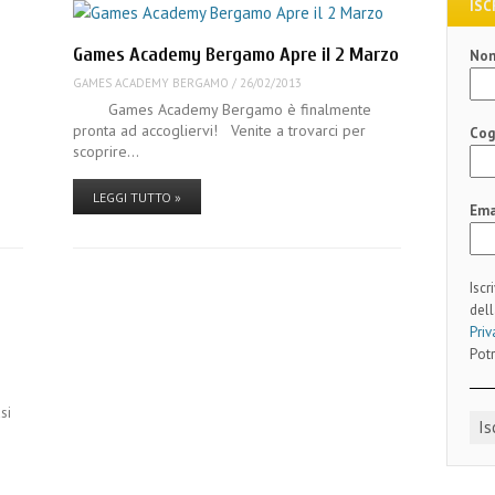
ISC
Games Academy Bergamo Apre il 2 Marzo
No
GAMES ACADEMY BERGAMO
/
26/02/2013
Games Academy Bergamo è finalmente
pronta ad accogliervi! Venite a trovarci per
Co
scoprire…
LEGGI TUTTO »
Ema
Iscr
dell
Priv
Potr
si