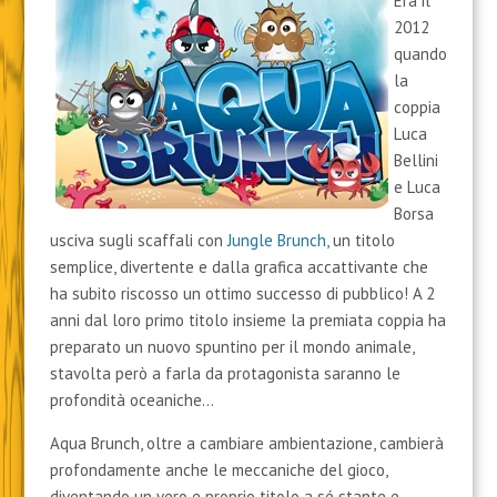
Era il
2012
quando
la
coppia
Luca
Bellini
e Luca
Borsa
usciva sugli scaffali con
Jungle Brunch,
un titolo
semplice, divertente e dalla grafica accattivante che
ha subito riscosso un ottimo successo di pubblico! A 2
anni dal loro primo titolo insieme la premiata coppia ha
preparato un nuovo spuntino per il mondo animale,
stavolta però a farla da protagonista saranno le
profondità oceaniche…
Aqua Brunch, oltre a cambiare ambientazione, cambierà
profondamente anche le meccaniche del gioco,
diventando un vero e proprio titolo a sé stante e