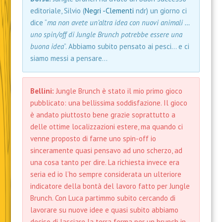
editoriale, Silvio (
Negri -Clementi
ndr) un giorno ci
dice “
ma non avete un’altra idea con nuovi animali …
uno spin/off di Jungle Brunch potrebbe essere una
buona idea
”. Abbiamo subito pensato ai pesci… e ci
siamo messi a pensare…
Bellini:
Jungle Brunch è stato il mio primo gioco
pubblicato: una bellissima soddisfazione. Il gioco
è andato piuttosto bene grazie soprattutto a
delle ottime localizzazioni estere, ma quando ci
venne proposto di farne uno spin-off io
sinceramente quasi pensavo ad uno scherzo, ad
una cosa tanto per dire. La richiesta invece era
seria ed io l’ho sempre considerata un ulteriore
indicatore della bontà del lavoro fatto per Jungle
Brunch. Con Luca partimmo subito cercando di
lavorare su nuove idee e quasi subito abbiamo
deciso di lasciare la terra ferma per un brunch in