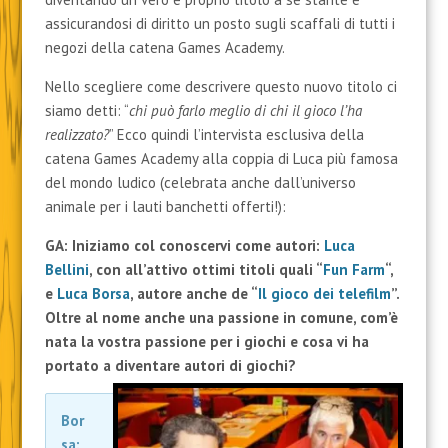
assicurandosi di diritto un posto sugli scaffali di tutti i
negozi della catena Games Academy.
Nello scegliere come descrivere questo nuovo titolo ci
siamo detti: “
chi può farlo meglio di chi il gioco l’ha
realizzato?
” Ecco quindi l’intervista esclusiva della
catena Games Academy alla coppia di Luca più famosa
del mondo ludico (celebrata anche dall’universo
animale per i lauti banchetti offerti!):
GA: Iniziamo col conoscervi come autori:
Luca
Bellini
, con all’attivo ottimi titoli quali “
Fun Farm
“,
e
Luca Borsa
, autore anche de “
Il gioco dei telefilm
”.
Oltre al nome anche una passione in comune, com’è
nata la vostra passione per i giochi e cosa vi ha
portato a diventare autori di giochi?
Bor
sa: