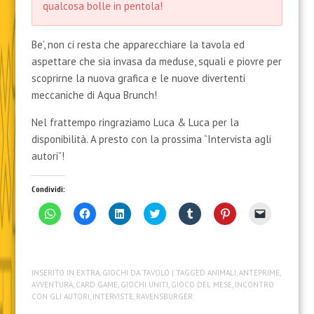
qualcosa bolle in pentola!
Be’, non ci resta che apparecchiare la tavola ed
aspettare che sia invasa da meduse, squali e piovre per
scoprirne la nuova grafica e le nuove divertenti
meccaniche di Aqua Brunch!
Nel frattempo ringraziamo Luca & Luca per la
disponibilità. A presto con la prossima “Intervista agli
autori”!
Condividi:
F
F
F
F
F
F
F
a
a
a
a
a
a
a
i
i
i
i
i
i
i
c
c
c
c
c
c
c
l
l
l
l
l
l
l
i
i
i
i
i
i
i
c
c
c
c
c
c
c
INSERITO IN
EXTRA
,
GIOCHI DA TAVOLO
| TAGGED
ANIMALI
,
ANTEPRIME
,
p
p
q
q
q
q
p
e
e
u
u
u
u
e
AVVENTURA
,
CARD GAME
,
GIOCHI UNITI
,
GIOCO DEL MESE
,
INCONTRO
r
r
i
i
i
i
r
CON GLI AUTORI
,
INTERVISTE
,
RAVENSBURGER
c
c
p
p
p
p
i
o
o
e
e
e
e
n