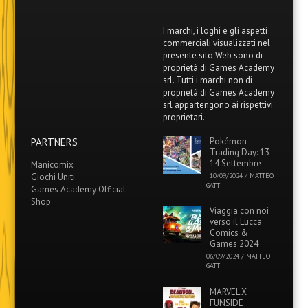
I marchi, i loghi e gli aspetti
commerciali visualizzati nel
presente sito Web sono di
proprietà di Games Academy
srl. Tutti i marchi non di
proprietà di Games Academy
srl appartengono ai rispettivi
proprietari.
PARTNERS
Pokémon
Trading Day: 13 –
14 Settembre
Manicomix
Giochi Uniti
10/09/2024
/
MATTEO
GATTI
Games Academy Official
Shop
Viaggia con noi
verso il Lucca
Comics &
Games 2024
06/09/2024
/
MATTEO
GATTI
MARVEL X
FUNSIDE