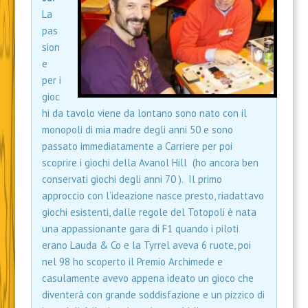
La
pas
sion
e
per i
gioc
hi da tavolo viene da lontano sono nato con il
monopoli di mia madre degli anni 50 e sono
passato immediatamente a Carriere per poi
scoprire i giochi della Avanol Hill (ho ancora ben
conservati giochi degli anni 70 ). Il primo
approccio con l’ideazione nasce presto, riadattavo
giochi esistenti, dalle regole del Totopoli è nata
una appassionante gara di F1 quando i piloti
erano Lauda & Co e la Tyrrel aveva 6 ruote, poi
nel 98 ho scoperto il Premio Archimede e
casulamente avevo appena ideato un gioco che
diventerà con grande soddisfazione e un pizzico di