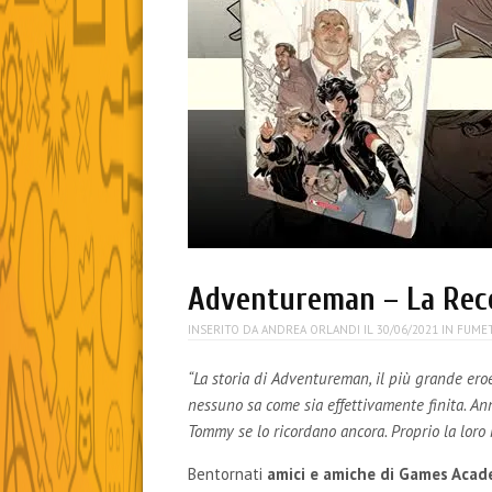
Adventureman – La Rec
INSERITO DA
ANDREA ORLANDI
IL
30/06/2021
IN
FUMET
“La storia di Adventureman, il più grande ero
nessuno sa come sia effettivamente finita. Ann
Tommy se lo ricordano ancora. Proprio la loro 
Bentornati
amici e amiche di Games Acad