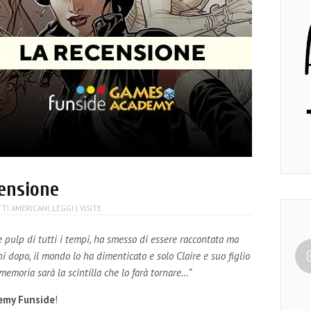
ensione
TI AMERICANI
,
LEGGI
| VISITE
e pulp di tutti i tempi, ha smesso di essere raccontata ma
i dopo, il mondo lo ha dimenticato e solo Claire e suo figlio
memoria sarà la scintilla che lo farà tornare…”
emy Funside
!