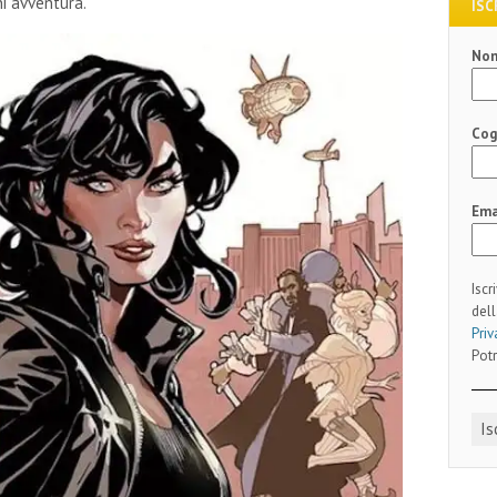
ni avventura.
ISC
No
Co
Ema
Iscr
dell
Priv
Potr