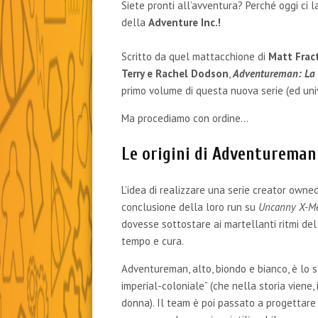
Siete pronti all’avventura? Perché oggi ci
della
Adventure Inc.!
Scritto da quel mattacchione di
Matt Frac
Terry e Rachel Dodson
,
Adventureman: La F
primo volume di questa nuova serie (ed univ
Ma procediamo con ordine…
Le origini di Adventureman
L’idea di realizzare una serie creator own
conclusione della loro run su
Uncanny X-M
dovesse sottostare ai martellanti ritmi d
tempo e cura.
Adventureman, alto, biondo e bianco, è lo st
imperial-coloniale” (che nella storia viene,
donna). Il team è poi passato a progettare