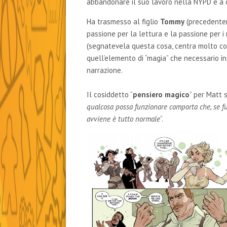
abbandonare il suo lavoro nella NYPD e a d
Ha trasmesso al figlio
Tommy
(precedentem
passione per la lettura e la passione per i
(segnatevela questa cosa, centra molto co
quell’elemento di “magia” che necessario i
narrazione.
Il cosiddetto “
pensiero magico
” per Matt 
qualcosa possa funzionare comporta che, se f
avviene è tutto normale
“.