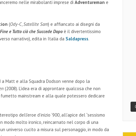
 lanceremo nelle mirabolanti imprese di
Adventureman
e
tion
(
Ody-C
,
Satellite Sam
) e affiancato ai disegni da
ine e Tutto ciò che Succede Dopo
è il divertentissimo
erso narrativo), edita in Italia da
Saldapress
.
ed a Matt e alla Squadra Dodson venne dopo la
en
(2008). L’idea era di approntare qualcosa che non
el fumetto mainstream e alla quale potessero dedicare
ereotipo dell’eroe d’inizio ‘900, all’apice del “sessismo
 in modo molto ironico, reincarnato nel corpo di una
 un universo cucito a misura sul personaggio, in modo da