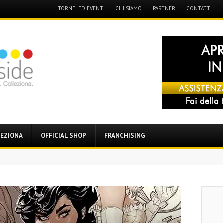
Menu
TORNEI ED EVENTI
CHI SIAMO
PARTNER
CONTATTI
Skip
to
content
EZIONA
OFFICIAL SHOP
FRANCHISING