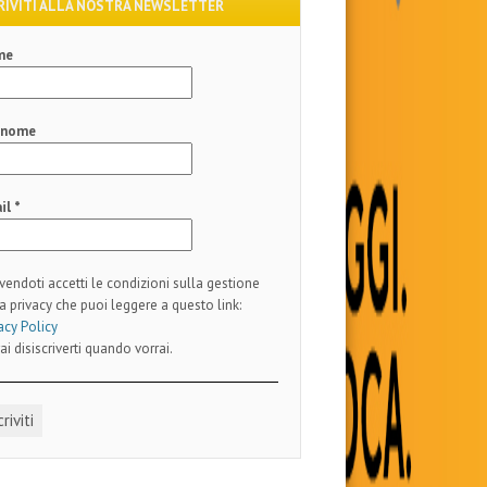
RIVITI ALLA NOSTRA NEWSLETTER
me
gnome
il
*
ivendoti accetti le condizioni sulla gestione
a privacy che puoi leggere a questo link:
acy Policy
ai disiscriverti quando vorrai.