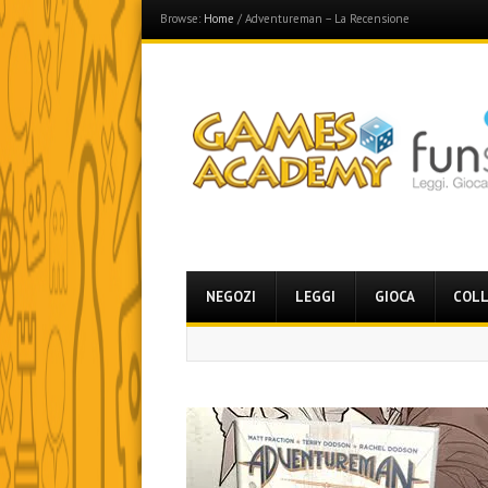
Browse:
Home
/
Adventureman – La Recensione
Games Academy
Join the Fun Side!
Menu
Skip
NEGOZI
LEGGI
GIOCA
COLL
to
content