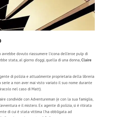
p
vrebbe dovuto riassumere l’icona dell’eroe pulp di
ebbe stata, al giorno d’oggi, quella di una donna,
Claire
ente di polizia e attualmente proprietaria della libreria
ra serie a non aver mai visto variato il suo nome durante
racolo nel caso di Matt).
ire condivide con Adventureman (e con la sua famiglia,
vventura e il mistero. Ex agente di polizia, si è ritirata
ente di cui è stata vittima l’ha obbligata ad