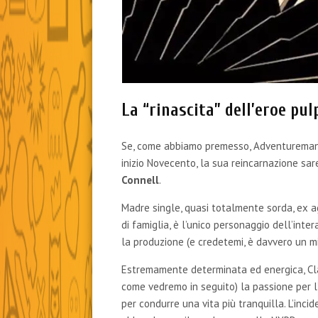
La “rinascita” dell’eroe pul
Se, come abbiamo premesso, Adventureman a
inizio Novecento, la sua reincarnazione sar
Connell
.
Madre single, quasi totalmente sorda, ex ag
di famiglia, è l’unico personaggio dell’inte
la produzione (e credetemi, è davvero un mi
Estremamente determinata ed energica, Cla
come vedremo in seguito) la passione per l’a
per condurre una vita più tranquilla. L’incid