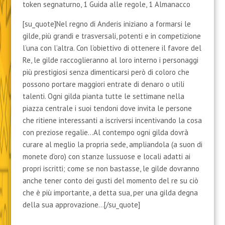
token segnaturno, 1 Guida alle regole, 1 Almanacco
[su_quote]Nel regno di Anderis iniziano a formarsi le
gilde, più grandi e trasversali, potenti e in competizione
l’una con l’altra. Con l’obiettivo di ottenere il favore del
Re, le gilde raccoglieranno al loro interno i personaggi
più prestigiosi senza dimenticarsi però di coloro che
possono portare maggiori entrate di denaro o utili
talenti. Ogni gilda pianta tutte le settimane nella
piazza centrale i suoi tendoni dove invita le persone
che ritiene interessanti a iscriversi incentivando la cosa
con preziose regalie…Al contempo ogni gilda dovrà
curare al meglio la propria sede, ampliandola (a suon di
monete d’oro) con stanze lussuose e locali adatti ai
propri iscritti; come se non bastasse, le gilde dovranno
anche tener conto dei gusti del momento del re su ciò
che è più importante, a detta sua, per una gilda degna
della sua approvazione…[/su_quote]