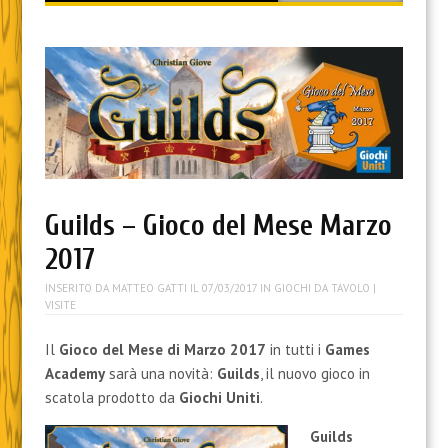
content
Guilds – Gioco del Mese Marzo
2017
INSERITO DA
MATTEO GATTI
IL
07/03/2017
IN
GIOCHI DA TAVOLO
|
VISITE
Il
Gioco del Mese di Marzo 2017
in tutti i
Games
Academy
sarà una novità:
Guilds
, il nuovo gioco in
scatola prodotto da
Giochi Uniti
.
Guilds