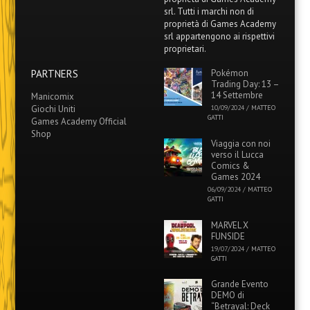
srl. Tutti i marchi non di
proprietà di Games Academy
srl appartengono ai rispettivi
proprietari.
PARTNERS
Pokémon
Trading Day: 13 –
14 Settembre
Manicomix
Giochi Uniti
10/09/2024
/
MATTEO
GATTI
Games Academy Official
Shop
Viaggia con noi
verso il Lucca
Comics &
Games 2024
06/09/2024
/
MATTEO
GATTI
MARVEL X
FUNSIDE
19/07/2024
/
MATTEO
GATTI
Grande Evento
DEMO di
“Betrayal: Deck