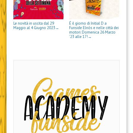
a
)
r
i
)
a
n
)
e
s
t
r
Le novità in uscita dal 29
É il giorno di Initial D a
a
Maggio al 4 Giugno 2023
Funside Elnòs e nelle città dei
→
)
motori: Domenica 26 Marzo
’23 alle 17!
→