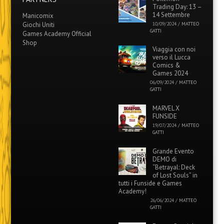
Trading Day: 13 –
14 Settembre
Manicomix
Giochi Uniti
10/09/2024
/
MATTEO
GATTI
Games Academy Official
Shop
Viaggia con noi
verso il Lucca
Comics &
Games 2024
06/09/2024
/
MATTEO
GATTI
MARVEL X
FUNSIDE
19/07/2024
/
MATTEO
GATTI
Grande Evento
DEMO di
“Betrayal: Deck
of Lost Souls” in
tutti i Funside e Games
Academy!
26/06/2024
/
MATTEO
GATTI