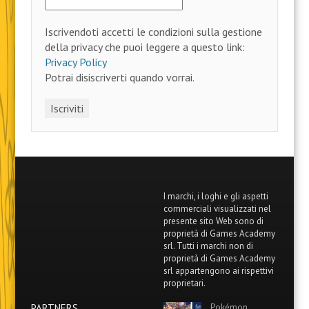
Iscrivendoti accetti le condizioni sulla gestione
della privacy che puoi leggere a questo link:
Privacy Policy
Potrai disiscriverti quando vorrai.
I marchi, i loghi e gli aspetti
commerciali visualizzati nel
presente sito Web sono di
proprietà di Games Academy
srl. Tutti i marchi non di
proprietà di Games Academy
srl appartengono ai rispettivi
proprietari.
PARTNERS
Pokémon