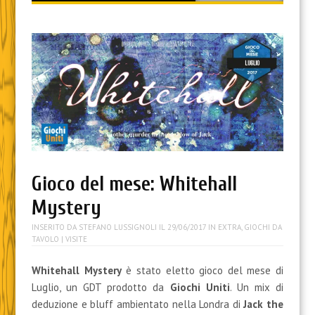
content
Gioco del mese: Whitehall
Mystery
INSERITO DA
STEFANO LUSSIGNOLI
IL
29/06/2017
IN
EXTRA
,
GIOCHI DA
TAVOLO
| VISITE
Whitehall Mystery
è stato eletto gioco del mese di
Luglio, un GDT prodotto da
Giochi Uniti
. Un mix di
deduzione e bluff ambientato nella Londra di
Jack the