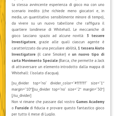
la stessa avvincente esperienza di gioco ma con uno
scenario inedito (che richiede meno giocatori e, in
media, un quantitativo sensibilmente minore di tempo),
da vivere su un nuovo tabellone che raffigura il
quartiere londinese di Whitehall. Le meccaniche di
gioco lasciano spazio ad alcune novità:
3 tessere
Investigatore
, grazie alle quali ciascun agente è
caratterizzato da una peculiare abilità,
1 tessera Aiuto
Investigatore
(il cane Smoker) e
un nuovo tipo di
carta Movimento Speciale
(Barca, che permette a Jack
di attraversare un elemento introdotto dalla mappa di
Whitehall: l’isolato d’acqua).
[su_divider top=”no” divider_color=”#ffffff” size=”1″
margin=”10″][su_divider top=”no” size=”2″ margin=”30″]
[/su_divider]
Non vi rimane che passare dal vostro
Games Academy
o
Funside
di fiducia e provare questo fantastico gioco
per tutto il mese di Luglio.