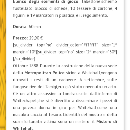
Elenco degli elementi di gioco:
tabellone,schermo
fustellato, blocco di schede, 10 tessere di cartone, 4
figurini e 19 marcatori in plastica, e il regolamento.
Durata
: 60 min
Prezzo
: 29,90 €
[su_divider top=”no” divider_color=”#ffffff” size=”1″
margin=”10″][su_divider top=”no” size=”2″ margin=”30″]
[/su_divider]
Ottobre 1888. Durante la costruzione della nuova sede
della
Metropolitan Police
, vicino a Whitehall,vengono
ritrovati i resti di un cadavere. A settembre, sulle
fangose rive del Tamigi,era già stato rinvenuto un arto.
C’è un altro assassino a Londra,uscito dall’inferno di
Whitechapel,che si è divertito a disseminare i pezzi di
una povera donna in giro per Whitehall,come una
macabra caccia al tesoro. L’identità del mostro e della
sua sfortunata vittima sono un mistero: il
Mistero di
Whitehall
.