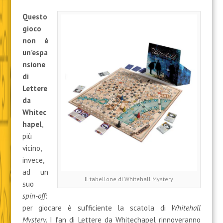
Questo
gioco
non è
un’espa
nsione
di
Lettere
da
Whitec
hapel
,
più
vicino,
invece,
ad un
Il tabellone di Whitehall Mystery
suo
spin-off
:
per giocare è sufficiente la scatola di
Whitehall
Mystery.
I fan di Lettere da Whitechapel rinnoveranno