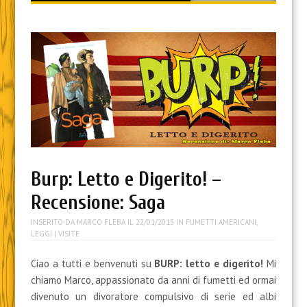
content
Burp: Letto e Digerito! –
Recensione: Saga
INSERITO DA
MARCO FLEBA
IL
22/01/2015
IN
FUMETTI AMERICANI
,
LEGGI
| VISITE
Ciao a tutti e benvenuti su
BURP: letto e digerito!
Mi
chiamo Marco, appassionato da anni di fumetti ed ormai
divenuto un divoratore compulsivo di serie ed albi