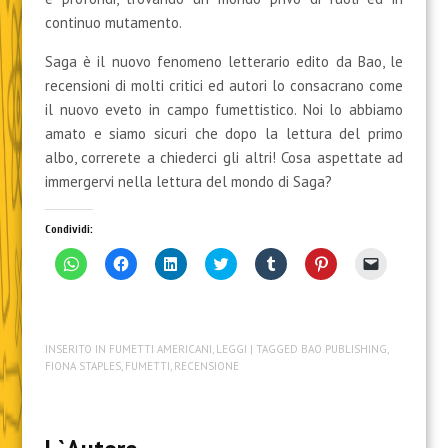
continuo mutamento.
Saga è il nuovo fenomeno letterario edito da Bao, le
recensioni di molti critici ed autori lo consacrano come
il nuovo eveto in campo fumettistico. Noi lo abbiamo
amato e siamo sicuri che dopo la lettura del primo
albo, correrete a chiederci gli altri! Cosa aspettate ad
immergervi nella lettura del mondo di Saga?
Condividi:
F
F
F
F
F
F
F
a
a
a
a
a
a
a
i
i
i
i
i
i
i
c
c
c
c
c
c
c
l
l
l
l
l
l
l
i
i
i
i
i
i
i
c
c
c
c
c
c
c
INSERITO IN
FUMETTI AMERICANI
,
LEGGI
| TAGGED
BAO PUBLISHING
,
p
p
q
q
q
q
p
e
e
u
u
u
u
e
FIONA STAPLES
,
FUMETTI
,
RECENSIONE
r
r
i
i
i
i
r
c
c
p
p
p
p
i
o
o
e
e
e
e
n
n
n
r
r
r
r
v
d
d
c
c
c
c
i
i
i
o
o
o
o
a