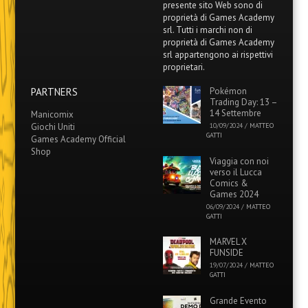
presente sito Web sono di
proprietà di Games Academy
srl. Tutti i marchi non di
proprietà di Games Academy
srl appartengono ai rispettivi
proprietari.
PARTNERS
Pokémon
Trading Day: 13 –
14 Settembre
Manicomix
Giochi Uniti
10/09/2024
/
MATTEO
GATTI
Games Academy Official
Shop
Viaggia con noi
verso il Lucca
Comics &
Games 2024
06/09/2024
/
MATTEO
GATTI
MARVEL X
FUNSIDE
19/07/2024
/
MATTEO
GATTI
Grande Evento