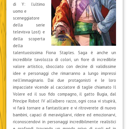
di Y: l’ultimo
uomo e
sceneggiatore
della serie
televisva Lost) e
della scoperta
della
talentuosissima Fiona Staples. Saga è anche un
incredibile tavolozza di colori, un fiore di incredibile
valore artistico, sbocciato con decine di validissime
idee e personaggi che rimarranno a lungo impressi
nell’immaginario. Dai due protagonisti e le loro
impacciate vicende al cacciatore di taglie chiamato Il
Volere ed il suo fido compagno, il gatto Bugia, dal
Principe Robot IV all’albero razzo, ogni cosa vi stupirà,
vi farà tornare a fantasticare e vi ritroverete di nuovo
bambini, capaci di meravigliarvi, ridere ed emozionarvi,
riconoscendovi in personaggi incredibilmente realistici
e profondi, trovando un mondo privo di ruoli ed in