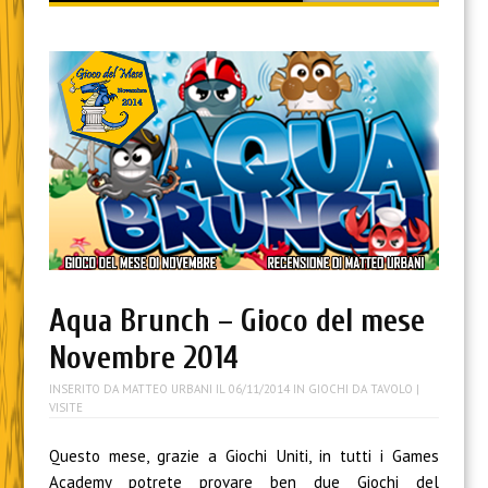
content
Aqua Brunch – Gioco del mese
Novembre 2014
INSERITO DA
MATTEO URBANI
IL
06/11/2014
IN
GIOCHI DA TAVOLO
|
VISITE
Questo mese, grazie a Giochi Uniti, in tutti i Games
Academy potrete provare ben due Giochi del