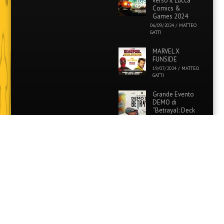
verso il Lucca
Comics &
Games 2024
06/09/2024
/
MATTEO
GATTI
MARVEL X
FUNSIDE
19/07/2024
/
MATTEO
GATTI
Grande Evento
DEMO di
“Betrayal: Deck
of Lost Souls” in
tutti i Funside e Games
Academy!
26/06/2024
/
MATTEO
GATTI
Evento Speciale:
Colora i tuoi
Pokémon
preferiti con
Funside e Games Academy!
12/06/2024
/
MATTEO
GATTI