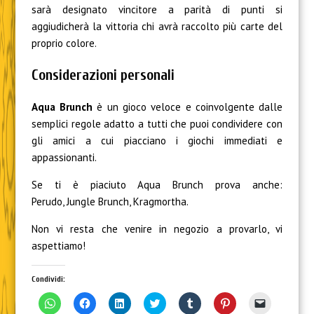
sarà designato vincitore a parità di punti si
aggiudicherà la vittoria chi avrà raccolto più carte del
proprio colore.
Considerazioni personali
Aqua Brunch
è
un gioco veloce e coinvolgente dalle
semplici regole adatto a tutti che puoi condividere con
gli amici a cui piacciano i giochi immediati
e
appassionanti.
S
e ti è piaciuto Aqua Brunch prova anche:
Perudo,
Jungle Brunch, Kragmortha.
N
on vi resta che venire in negozio
a provarlo
, vi
aspettiamo!
Condividi:
F
F
F
F
F
F
F
a
a
a
a
a
a
a