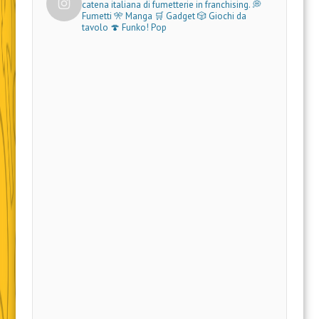
catena italiana di fumetterie in franchising.
💭
Fumetti 🎌 Manga 🛒 Gadget
🎲 Giochi da
tavolo 🍄 Funko! Pop