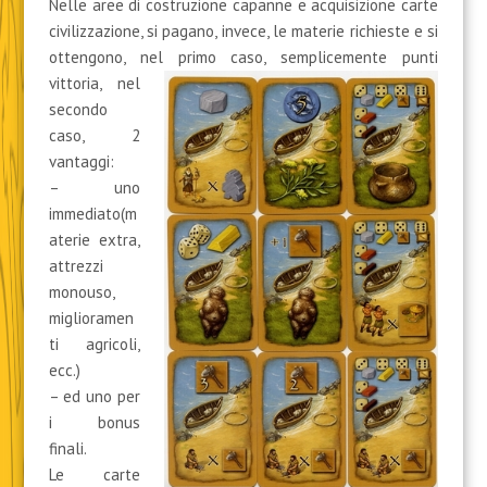
Nelle aree di costruzione capanne e acquisizione carte
civilizzazione, si pagano, invece, le materie richieste e si
ottengono, nel
primo caso, semplicemente punti
vittoria, nel
secondo
caso, 2
vantaggi:
– uno
immediato(m
aterie extra,
attrezzi
monouso,
miglioramen
ti agricoli,
ecc.)
– ed uno per
i bonus
finali.
Le carte