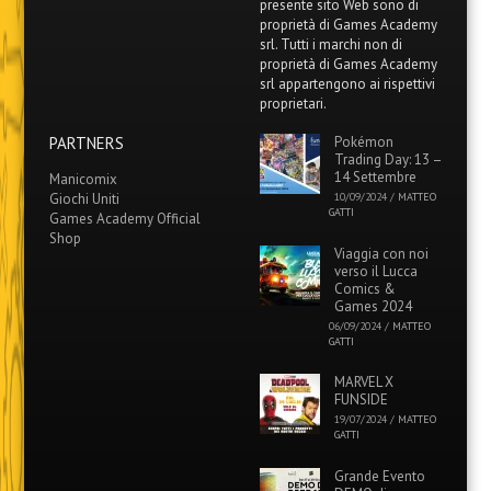
presente sito Web sono di
proprietà di Games Academy
srl. Tutti i marchi non di
proprietà di Games Academy
srl appartengono ai rispettivi
proprietari.
PARTNERS
Pokémon
Trading Day: 13 –
14 Settembre
Manicomix
Giochi Uniti
10/09/2024
/
MATTEO
GATTI
Games Academy Official
Shop
Viaggia con noi
verso il Lucca
Comics &
Games 2024
06/09/2024
/
MATTEO
GATTI
MARVEL X
FUNSIDE
19/07/2024
/
MATTEO
GATTI
Grande Evento