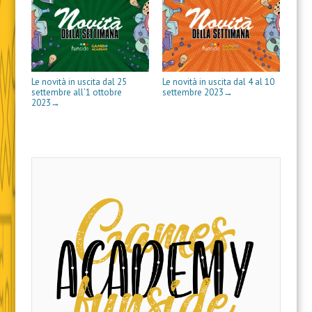
t
t
n
e
s
i
u
r
r
e
s
t
n
o
a
a
s
t
r
e
v
)
)
t
r
a
s
a
r
a
)
t
f
a
)
r
i
)
a
n
)
e
s
Le novità in uscita dal 25
Le novità in uscita dal 4 al 10
t
settembre all’1 ottobre
settembre 2023
→
r
a
2023
→
)