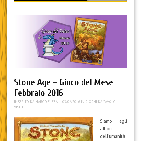
content
Stone Age – Gioco del Mese
Febbraio 2016
INSERITO DA
MARCO FLEBA
IL
03/02/2016
IN
GIOCHI DA TAVOLO
|
VISITE
Siamo agli
albori
dell’umanità,